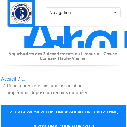
Arq
Panneau de gestion des cookies
du
Lim
Arquebusiers des 3 départements du Limousin, -Creuse-
Corrèze- Haute-Vienne .
Accueil
Pour la première fois, une association
Européenne, dépose un recours européen.
POUR LA PREMIÈRE FOIS, UNE ASSOCIATION EUROPÉENNE,
DÉPOSE UN RECOURS EUROPÉEN.